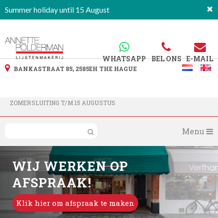
Summer holiday until 15 August
WHATSAPP
BEL ONS
E-MAIL
BANKASTRAAT 85, 2585EH THE HAGUE
ZOMERSLUITING T/M 15 AUGUSTUS
Menu
WIJ WERKEN OP
AFSPRAAK!
Klik hier om afspraak te maken