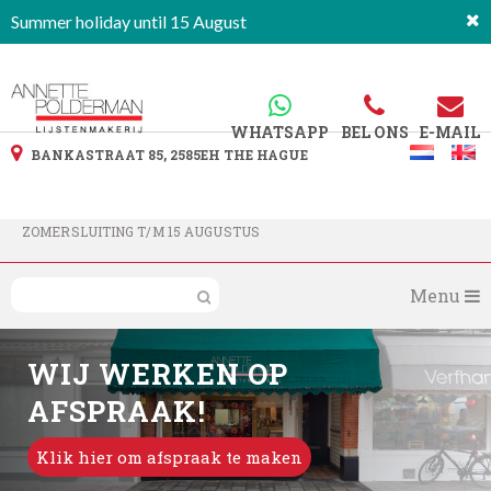
Summer holiday until 15 August
WHATSAPP
BEL ONS
E-MAIL
BANKASTRAAT 85, 2585EH THE HAGUE
ZOMERSLUITING T/M 15 AUGUSTUS
Menu
WIJ WERKEN OP
AFSPRAAK!
Klik hier om afspraak te maken