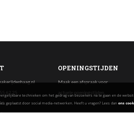
T
OPENINGSTIJDEN
makerijdenhaag.nl
Maak een afspraak voor
355 62 25
actuele openingstijden.
vergelijkbare technieken om het gedrag van bezoekers na te gaan en de websi
85
ies geplaatst door social media-netwerken. Heeft u vragen? Lees dan
ons cook
Hague