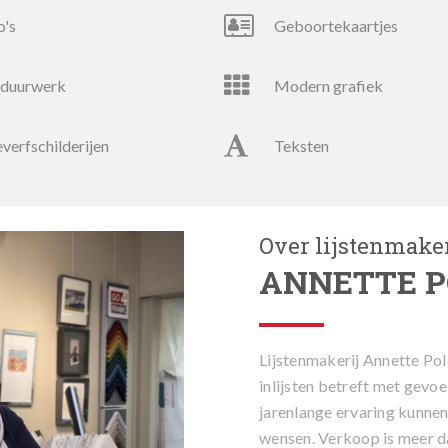
o's
geboortekaartjes
rduurwerk
modern grafiek
ieverfschilderijen
teksten
Over lijstenmaker
ANNETTE 
Lijstenmakerij Annette Po
inlijsten betreft met gevo
jarenlange ervaring kunnen 
wensen. Verkoop is meer da