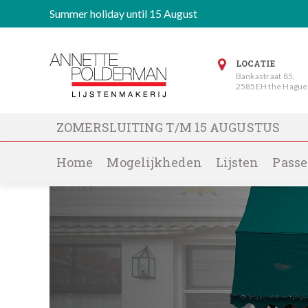
Summer holiday until 15 August
LOCATIE
Bankastraat 85,
2585EH the Hague
ZOMERSLUITING T/M 15 AUGUSTUS
Home
Mogelijkheden
Lijsten
Passe