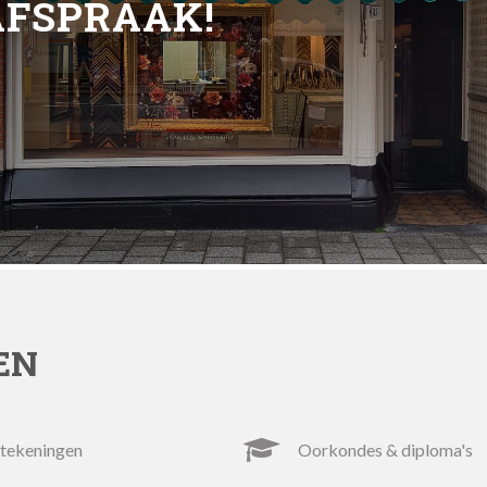
AFSPRAAK!
EN
ntekeningen
oorkondes & diploma's