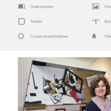
oude prenten
fot
textiel
bo
conserverend inlijsten
ol