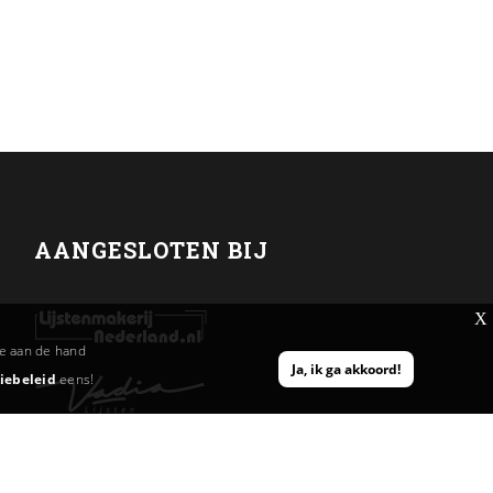
AANGESLOTEN BIJ
X
te aan de hand
Ja, ik ga akkoord!
iebeleid
eens!