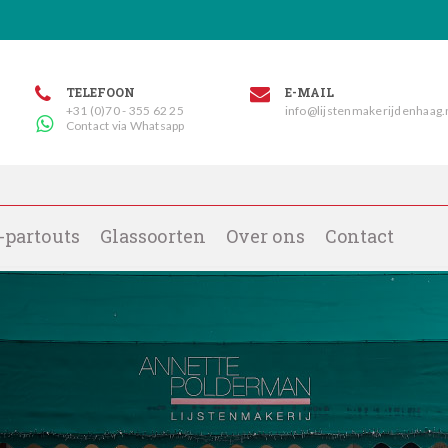
TELEFOON
E-MAIL
+31 (0)70 - 355 62 25
info@lijstenmakerijdenhaag.
Contact via Whatsapp
-partouts
Glassoorten
Over ons
Contact