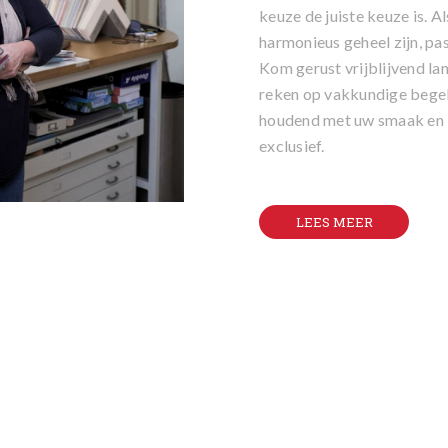
keuze de juiste keuze is. A
harmonieus geheel zijn, pas
Kom gerust vrijblijvend lan
reken op vakkundige begel
houdend met uw smaak en b
exclusief.
LEES MEER