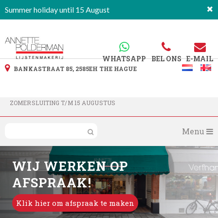
Summer holiday until 15 August
WHATSAPP
BEL ONS
E-MAIL
BANKASTRAAT 85, 2585EH THE HAGUE
ZOMERSLUITING T/M 15 AUGUSTUS
Menu
WIJ WERKEN OP
AFSPRAAK!
Klik hier om afspraak te maken