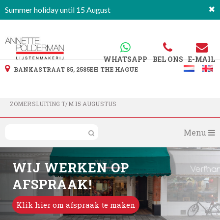
Summer holiday until 15 August
WHATSAPP
BEL ONS
E-MAIL
BANKASTRAAT 85, 2585EH THE HAGUE
ZOMERSLUITING T/M 15 AUGUSTUS
Menu
WIJ WERKEN OP
AFSPRAAK!
Klik hier om afspraak te maken